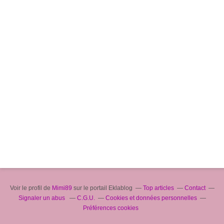
Voir le profil de
Mimi89
sur le portail Eklablog
Top articles
Contact
Signaler un abus
C.G.U.
Cookies et données personnelles
Préférences cookies