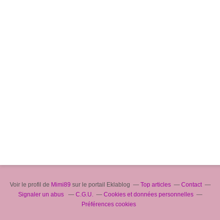
Voir le profil de
Mimi89
sur le portail Eklablog
Top articles
Contact
Signaler un abus
C.G.U.
Cookies et données personnelles
Préférences cookies