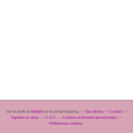
Voir le profil de
Mimi89
sur le portail Eklablog
Top articles
Contact
Signaler un abus
C.G.U.
Cookies et données personnelles
Préférences cookies