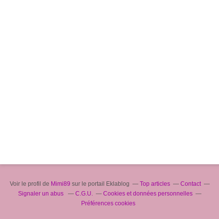
Voir le profil de
Mimi89
sur le portail Eklablog
Top articles
Contact
Signaler un abus
C.G.U.
Cookies et données personnelles
Préférences cookies