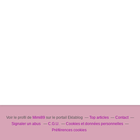
Voir le profil de
Mimi89
sur le portail Eklablog
Top articles
Contact
Signaler un abus
C.G.U.
Cookies et données personnelles
Préférences cookies