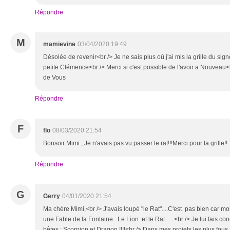
Répondre
M
mamievine
03/04/2020 19:49
Désolée de revenir<br /> Je ne sais plus où j'ai mis la grille du s
petite Clémence<br /> Merci si c'est possible de l'avoir a Nouveau<
de Vous
Répondre
F
flo
08/03/2020 21:54
Bonsoir Mimi , Je n'avais pas vu passer le rat!!!Merci pour la grille!!
Répondre
G
Gerry
04/01/2020 21:54
Ma chère Mimi,<br /> J'avais loupé "le Rat"....C'est pas bien car mon fi
une Fable de la Fontaine : Le Lion et le Rat ….<br /> Je lui fais co
bêtes : Scorpion et Dragon !!!!<br /> Dans mes projets les plus fous,