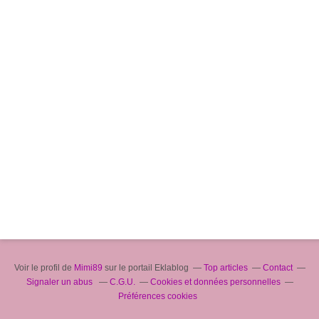
Voir le profil de
Mimi89
sur le portail Eklablog
Top articles
Contact
Signaler un abus
C.G.U.
Cookies et données personnelles
Préférences cookies