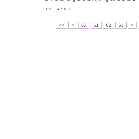
LIRE LA SUITE
1
2
3
4
5
<<
<
60
61
62
63
>
0
0
0
0
0