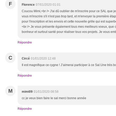
F
Florence
07/01/2020 01:01
Coucou Mimi,<br /> J'ai dû oublier de m'inscrire pour ce SAL que je
vous m'inscrire s'il n'est pas trop tard, et m'envoyer la première ét
pour l'inscription et les envois et cette nouvelle grille qui est sup
<br /> Je vous présente également tous mes meilleurs voeux, que c
bonheur et surtout santé pour réaliser tous vos projets. Je vous e
Répondre
C
Circé
01/01/2020 12:48
Il est magnifique ce cygne ! J’aimerai participer à ce Sal.Une très
Répondre
M
mimi09
01/01/2020 08:58
cc je veux bien faire le sal merci bonne année
Répondre