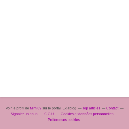
Voir le profil de
Mimi89
sur le portail Eklablog
Top articles
Contact
Signaler un abus
C.G.U.
Cookies et données personnelles
Préférences cookies