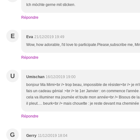
Ich möchte gerne mit sticken.
Répondre
E
Eva
21/12/2019 19:49
Wow, how adorable, I'd love to participate.Please,subscribe me, Mim
Répondre
U
Umischan
16/12/2019 19:00
bonjour Ma Mimi<br /> trop beau, impossible de résister<br /> je m'i
fais un cadeau génial :<br /> le 1er Janvier : on commence l'année 
cela va illuminer ma journée et toute mon année<br /> Bisous de la 
il pleut..... beurk<br /> mais chouette : je reste devant ma cheminée e
Répondre
G
Gerry
11/12/2019 18:04