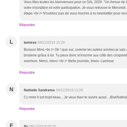
Vous êtes toutes les bienvenues pour ce SAL 2020 "Un Amour de
votre inscription et votre participation..Je vous retrouve le Mercred
étape.<br /> N'oubliez pas de vous inscrire à la newsletter pour rec
Répondre
L
lamisse
09/12/2019 15:28
Bonjour Mimi,<br /> Oh ! que oui, comme les autres années je vais 
broderie grâce à toi. Tu peux donc m'inscrire aux côté des croipinet
aventure. Merci, merci.<br /> Belle journée, bises. Lamisse
Répondre
N
Nathalie Sandrama
09/12/2019 12:26
Cc mimi Il est tropt beau....Je veux bien te suivre aussi....BiseNathal
Répondre
F
flo
09/12/2019 00:35