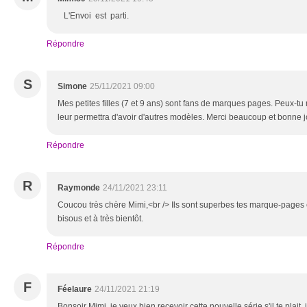
L'Envoi est parti.
Répondre
S
Simone
25/11/2021 09:00
Mes petites filles (7 et 9 ans) sont fans de marques pages. Peux-tu m
leur permettra d'avoir d'autres modèles. Merci beaucoup et bonne 
Répondre
R
Raymonde
24/11/2021 23:11
Coucou très chère Mimi,<br /> Ils sont superbes tes marque-pages et
bisous et à très bientôt.
Répondre
F
Féelaure
24/11/2021 21:19
Bonsoir Mimi, je veux bien recevoir cette nouvelle série s'il te plait