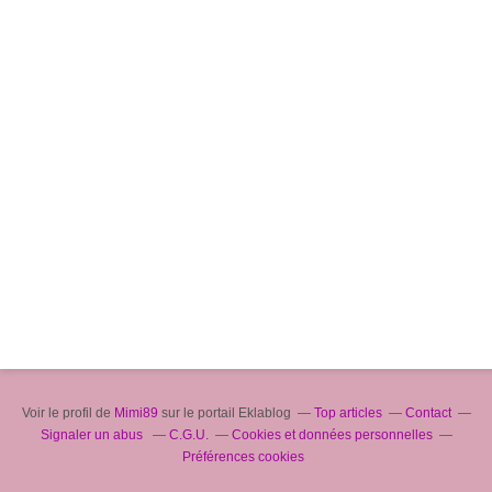
Voir le profil de
Mimi89
sur le portail Eklablog
Top articles
Contact
Signaler un abus
C.G.U.
Cookies et données personnelles
Préférences cookies