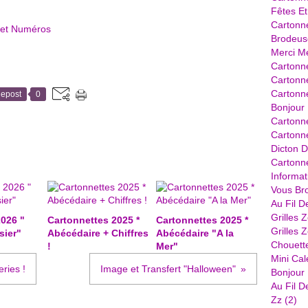
Fêtes Et
Cartonn
 et Numéros
Brodeus
Merci Me
Cartonne
Cartonne
Cartonn
epost
0
Bonjour 
Cartonn
Cartonne
Dicton D
Cartonne
Informat
Vous Bro
Au Fil D
Grilles 
026 "
Cartonnettes 2025 *
Cartonnettes 2025 *
Grilles 
sier"
Abécédaire + Chiffres
Abécédaire "A la
Chouett
!
Mer"
Mini Cal
ries !
Image et Transfert "Halloween"
Bonjour .
Au Fil D
Zz
(2)