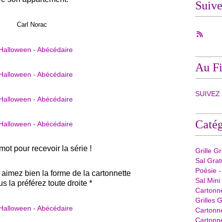
Suiv
Carl Norac
Au Fi
SUIVEZ -
Catég
 mot pour recevoir la série !
Grille G
Sal Grat
Poésie -
 aimez bien la forme de la cartonnette
Sal Mini
us la préférez toute droite *
Cartonn
Grilles G
Cartonn
Cartonne