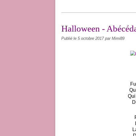
Halloween - Abécéd
Publié le
5 octobre 2017
par Mimi89
Fu
Qu
Qui 
D
L
D