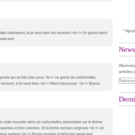
* Ajou
ttes halloween; et je veux bien les recevoir !<br /> Un grand merci
 week-end.
Newsl
Abonnez
articles 
inale qui va très bien pour <br /> ce genre de cartonnettes
recevoir, si tu veux bien.<br /> Merci beaucoup. <br /> Bisous.
Derni
ir cette nouvelle série de cartonnettes abécédaire sur le thème
uperbes et très colorées. Et la forme est bien originale.<br /> Un
ique partage.<br /> Bonne journée et déjà bon week-end.