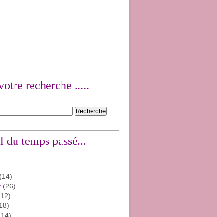
votre recherche .....
l du temps passé...
(14)
t
(26)
12)
18)
(14)