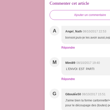
Commenter cet article
Ajouter un commentaire
A
Angel_Nath
08/10/2017 22:53
bonsoir,puis-je les avoir aussi,sv
Répondre
M
Mimi89
08/10/2017 19:40
L'ENVOI EST PARTI
Répondre
G
Giboulée50
08/10/2017 15:51
J'aime bien la forme cartonnette!<b
pour le découpage des (toutes) p