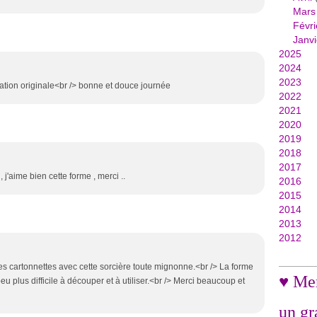
Mars
Févri
Janvi
2025
2024
2023
tation originale<br /> bonne et douce journée
2022
2021
2020
2019
2018
2017
, j'aime bien cette forme , merci ..
2016
2015
2014
2013
2012
ies cartonnettes avec cette sorcière toute mignonne.<br /> La forme
♥ Mer
eu plus difficile à découper et à utiliser.<br /> Merci beaucoup et
un gr