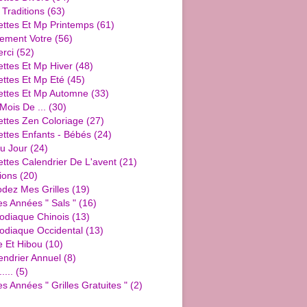
 Traditions
(63)
ettes Et Mp Printemps
(61)
ement Votre
(56)
rci
(52)
ttes Et Mp Hiver
(48)
ttes Et Mp Eté
(45)
ettes Et Mp Automne
(33)
Mois De ...
(30)
ettes Zen Coloriage
(27)
ttes Enfants - Bébés
(24)
u Jour
(24)
ttes Calendrier De L'avent
(21)
ions
(20)
dez Mes Grilles
(19)
es Années " Sals "
(16)
Zodiaque Chinois
(13)
Zodiaque Occidental
(13)
e Et Hibou
(10)
endrier Annuel
(8)
....
(5)
es Années " Grilles Gratuites "
(2)