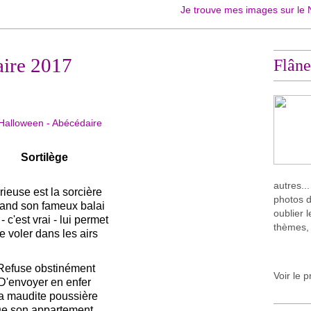
Je trouve mes images sur le Net, je les 
aire 2017
Flâne
Sortilège
autres..
rieuse est la sorcière
photos d
and son fameux balai
oublier 
- c'est vrai - lui permet
thèmes,
e voler dans les airs
Refuse obstinément
Voir le p
D'envoyer en enfer
a maudite poussière
e son appartement.