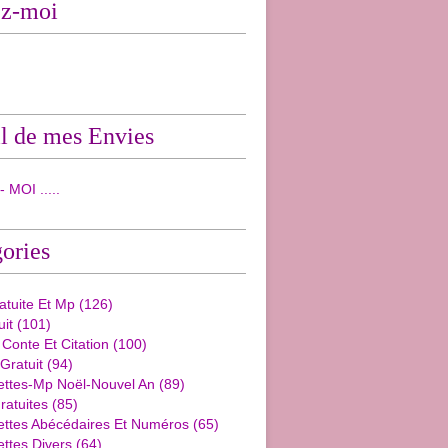
ez-moi
l de mes Envies
 MOI .....
ories
ratuite Et Mp
(126)
uit
(101)
 Conte Et Citation
(100)
 Gratuit
(94)
ettes-Mp Noël-Nouvel An
(89)
ratuites
(85)
ettes Abécédaires Et Numéros
(65)
ttes Divers
(64)