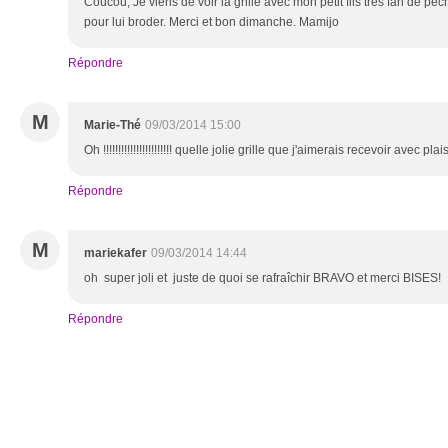
Coucou, Je viens de voir la grille avec mon petit fils très fan de pêch
pour lui broder. Merci et bon dimanche. Mamijo
Répondre
M
Marie-Thé
09/03/2014 15:00
Oh !!!!!!!!!!!!!!!!!!!!!!! quelle jolie grille que j'aimerais recevoir avec pl
Répondre
M
mariekafer
09/03/2014 14:44
oh super joli et juste de quoi se rafraîchir BRAVO et merci BISES!
Répondre