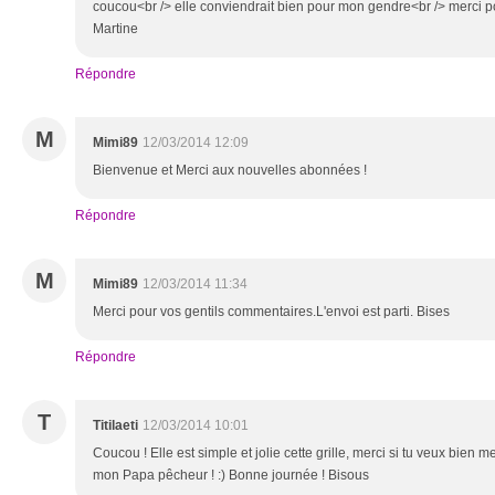
coucou<br /> elle conviendrait bien pour mon gendre<br /> merci po
Martine
Répondre
M
Mimi89
12/03/2014 12:09
Bienvenue et Merci aux nouvelles abonnées !
Répondre
M
Mimi89
12/03/2014 11:34
Merci pour vos gentils commentaires.L'envoi est parti. Bises
Répondre
T
Titilaeti
12/03/2014 10:01
Coucou ! Elle est simple et jolie cette grille, merci si tu veux bien m
mon Papa pêcheur ! :) Bonne journée ! Bisous