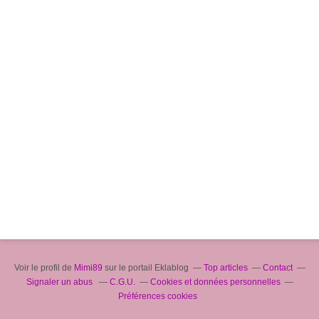
Voir le profil de
Mimi89
sur le portail Eklablog
Top articles
Contact
Signaler un abus
C.G.U.
Cookies et données personnelles
Préférences cookies