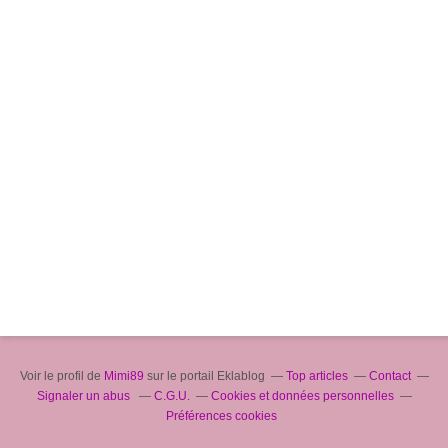
Voir le profil de
Mimi89
sur le portail Eklablog
Top articles
Contact
Signaler un abus
C.G.U.
Cookies et données personnelles
Préférences cookies