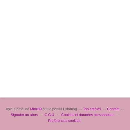
Voir le profil de
Mimi89
sur le portail Eklablog
Top articles
Contact
Signaler un abus
C.G.U.
Cookies et données personnelles
Préférences cookies