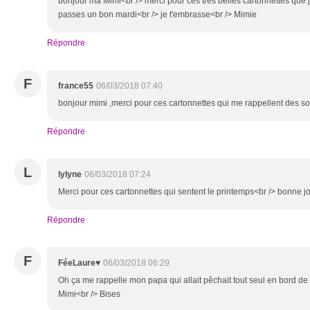
bonjour ma Mimi<br /> merci pour ces très belles cartonnettes que j
passes un bon mardi<br /> je t'embrasse<br /> Mimie
Répondre
F
france55
06/03/2018 07:40
bonjour mimi ,merci pour ces cartonnettes qui me rappellent des s
Répondre
L
lylyne
06/03/2018 07:24
Merci pour ces cartonnettes qui sentent le printemps<br /> bonne j
Répondre
F
FéeLaure♥
06/03/2018 06:29
Oh ça me rappelle mon papa qui allait pêchait tout seul en bord d
Mimi<br /> Bises