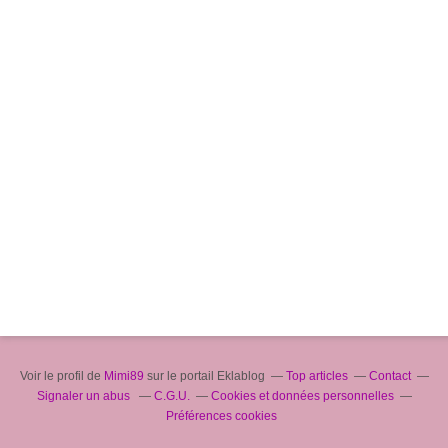
Voir le profil de
Mimi89
sur le portail Eklablog
Top articles
Contact
Signaler un abus
C.G.U.
Cookies et données personnelles
Préférences cookies