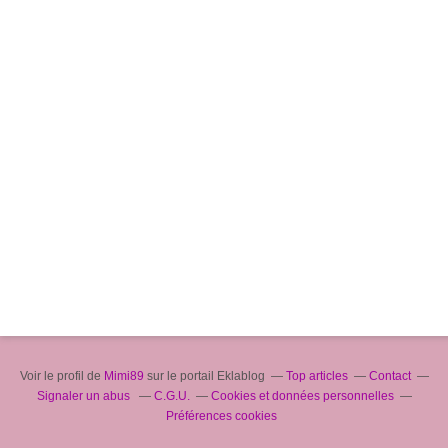
Voir le profil de
Mimi89
sur le portail Eklablog
Top articles
Contact
Signaler un abus
C.G.U.
Cookies et données personnelles
Préférences cookies