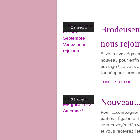
Brodeusem
27 sept.
nous rejoi
Si vous avez égalem
nouveau pour enfin l
ouvrage ! Je vous 
l'annéepour termine
LIRE LA SUITE
Nouveau...
21 sept.
Pour accompagner l
parties ! Également
sera envoyée dès vo
et vous recevrez l'é