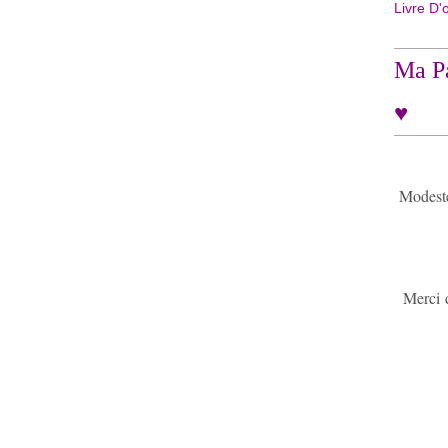
Livre D'
Ma Pa
♥
Modeste 
Merci 