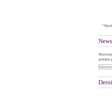
* Ajou
Newsl
Abonnez
articles 
Derni