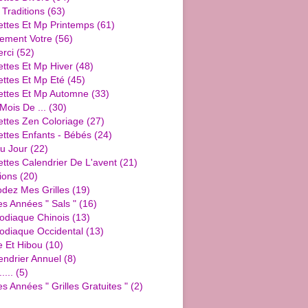
 Traditions
(63)
ettes Et Mp Printemps
(61)
ement Votre
(56)
rci
(52)
ttes Et Mp Hiver
(48)
ttes Et Mp Eté
(45)
ettes Et Mp Automne
(33)
Mois De ...
(30)
ettes Zen Coloriage
(27)
ttes Enfants - Bébés
(24)
u Jour
(22)
ttes Calendrier De L'avent
(21)
ions
(20)
dez Mes Grilles
(19)
es Années " Sals "
(16)
Zodiaque Chinois
(13)
Zodiaque Occidental
(13)
e Et Hibou
(10)
endrier Annuel
(8)
....
(5)
es Années " Grilles Gratuites "
(2)