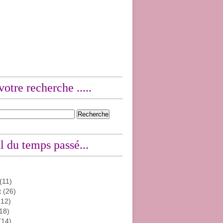
votre recherche .....
l du temps passé...
(11)
t
(26)
12)
18)
(14)