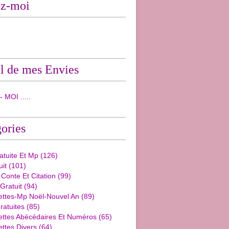
ez-moi
l de mes Envies
 MOI .....
ories
ratuite Et Mp
(126)
uit
(101)
 Conte Et Citation
(99)
 Gratuit
(94)
ettes-Mp Noël-Nouvel An
(89)
ratuites
(85)
ettes Abécédaires Et Numéros
(65)
ttes Divers
(64)