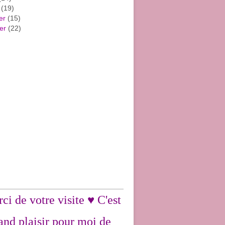
(19)
er
(15)
er
(22)
ci de votre visite ♥ C'est
and plaisir pour moi de