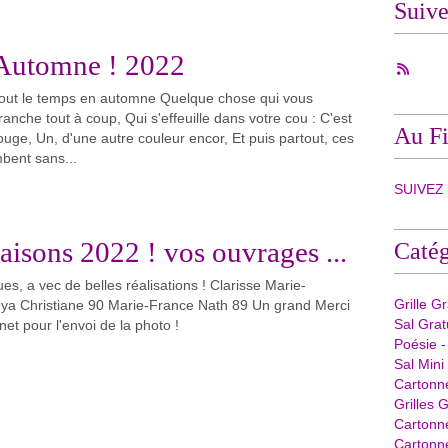
Suiv
'Automne ! 2022
tout le temps en automne Quelque chose qui vous
anche tout à coup, Qui s'effeuille dans votre cou : C'est
Au Fi
rouge, Un, d'une autre couleur encor, Et puis partout, ces
mbent sans...
SUIVEZ -
isons 2022 ! vos ouvrages ...
Catég
ues, a vec de belles réalisations ! Clarisse Marie-
Grille G
eya Christiane 90 Marie-France Nath 89 Un grand Merci
Sal Grat
net pour l'envoi de la photo !
Poésie -
Sal Mini
Cartonn
Grilles G
Cartonn
Cartonne