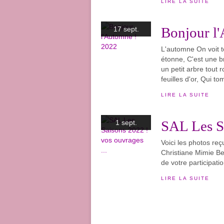
LIRE LA SUITE
Bonjour l
17 sept.
L'automne On voit 
étonne, C'est une br
un petit arbre tout 
feuilles d'or, Qui to
LIRE LA SUITE
SAL Les Sa
1 sept.
Voici les photos reç
Christiane Mimie B
de votre participatio
LIRE LA SUITE