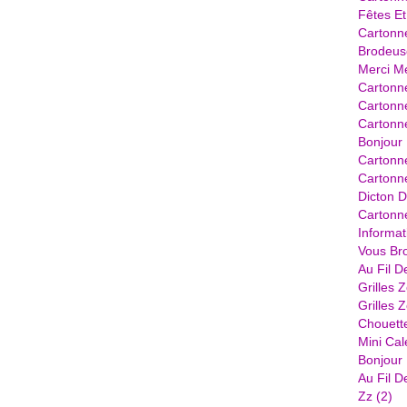
Fêtes Et
Cartonn
Brodeus
Merci Me
Cartonne
Cartonne
Cartonn
Bonjour 
Cartonn
Cartonne
Dicton D
Cartonne
Informat
Vous Bro
Au Fil D
Grilles 
Grilles 
Chouett
Mini Cal
Bonjour .
Au Fil D
Zz
(2)