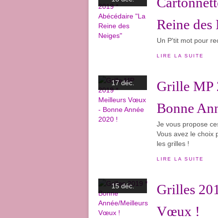
Cartonnett
Reine des 
Un P'tit mot pour rec
LIRE LA SUITE
Grille MP
17 déc.
Bonne Ann
Je vous propose ce
Vous avez le choix p
les grilles !
LIRE LA SUITE
Grilles 2
15 déc.
Vœux !