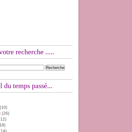
votre recherche .....
l du temps passé...
(10)
t
(26)
12)
18)
(14)