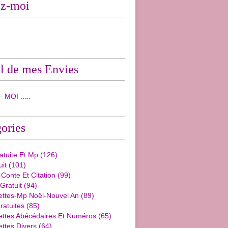
ez-moi
l de mes Envies
 MOI .....
ories
ratuite Et Mp
(126)
uit
(101)
 Conte Et Citation
(99)
 Gratuit
(94)
ettes-Mp Noël-Nouvel An
(89)
ratuites
(85)
ettes Abécédaires Et Numéros
(65)
ttes Divers
(64)