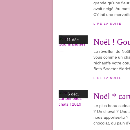
grande qu'une fleur 
avait neigé. Au mati
C'était une merveille
LIRE LA SUITE
Noël ! Gou
11 déc.
Le réveillon de Noë
vous comme un châle
réchauffe votre cœu
Beth Streeter Aldrich
LIRE LA SUITE
Noël * car
6 déc.
Le plus beau cadeau
? Un cheval ? Une a
nous apportes-tu ? 
chocolat, du pain d'