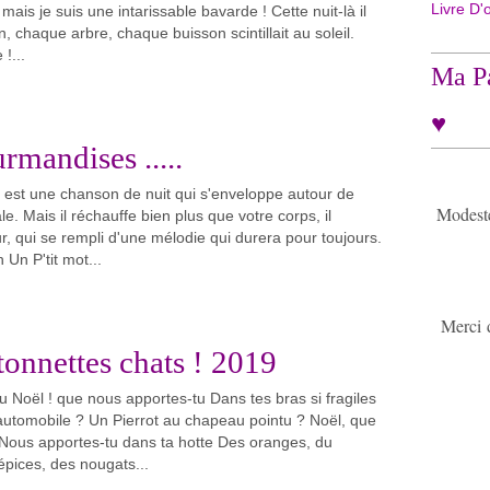
Livre D'
mais je suis une intarissable bavarde ! Cette nuit-là il
n, chaque arbre, chaque buisson scintillait au soleil.
 !...
Ma Pa
♥
rmandises .....
l est une chanson de nuit qui s'enveloppe autour de
Modeste 
. Mais il réchauffe bien plus que votre corps, il
r, qui se rempli d'une mélodie qui durera pour toujours.
 Un P'tit mot...
Merci 
tonnettes chats ! 2019
 Noël ! que nous apportes-tu Dans tes bras si fragiles
utomobile ? Un Pierrot au chapeau pointu ? Noël, que
Nous apportes-tu dans ta hotte Des oranges, du
épices, des nougats...