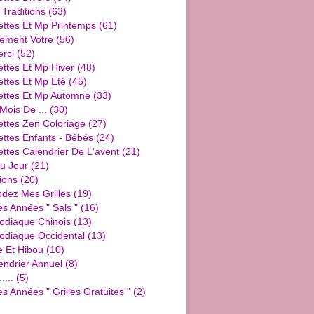
 Traditions
(63)
ettes Et Mp Printemps
(61)
ement Votre
(56)
rci
(52)
ttes Et Mp Hiver
(48)
ttes Et Mp Eté
(45)
ettes Et Mp Automne
(33)
Mois De ...
(30)
ettes Zen Coloriage
(27)
ttes Enfants - Bébés
(24)
ttes Calendrier De L'avent
(21)
u Jour
(21)
ions
(20)
dez Mes Grilles
(19)
es Années " Sals "
(16)
Zodiaque Chinois
(13)
Zodiaque Occidental
(13)
e Et Hibou
(10)
endrier Annuel
(8)
....
(5)
es Années " Grilles Gratuites "
(2)