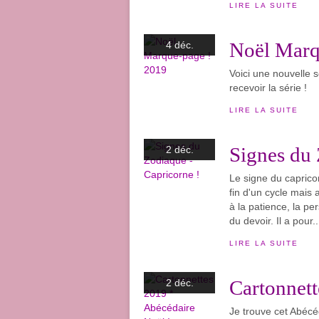
LIRE LA SUITE
Noël Marq
4 déc.
Voici une nouvelle 
recevoir la série !
LIRE LA SUITE
Signes du 
2 déc.
Le signe du caprico
fin d'un cycle mais 
à la patience, la pe
du devoir. Il a pour..
LIRE LA SUITE
Cartonnett
2 déc.
Je trouve cet Abécé