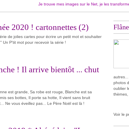
Je trouve mes images sur le Net, je les transforme et vous le
e 2020 ! cartonnettes (2)
Flâne
érie de jolies cartes pour écrire un petit mot et souhaiter
Un P'tit mot pour recevoir la série !
he ! Il arrive bientôt ... chut
autres..
photos d
oublier 
nne est grande, Sa robe est rouge, Blanche est sa
thèmes,
mis ses bottes, Il porte sa hotte, Il vient sans bruit
. Ne vous éveillez pas... Le Père Noël est là !
Voir le p