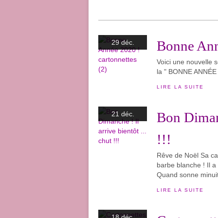
Bonne Anné
29 déc.
Voici une nouvelle s
la " BONNE ANNÉE " 
LIRE LA SUITE
Bon Dimanc
21 déc.
!!!
Rêve de Noël Sa ca
barbe blanche ! Il a 
Quand sonne minuit..
LIRE LA SUITE
18 déc.