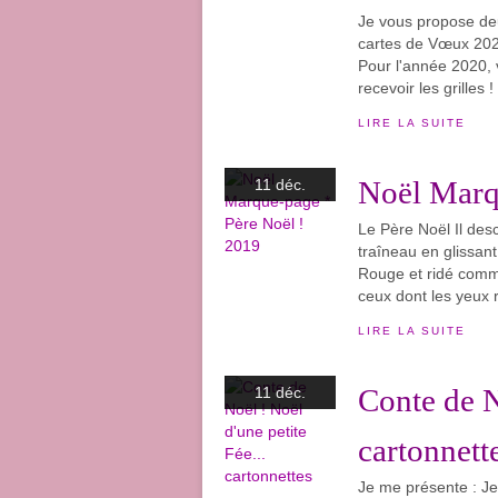
Je vous propose de
cartes de Vœux 2020 
Pour l'année 2020, v
recevoir les grilles !
LIRE LA SUITE
Noël Marq
11 déc.
Le Père Noël Il des
traîneau en glissan
Rouge et ridé comm
ceux dont les yeux r
LIRE LA SUITE
Conte de N
11 déc.
cartonnett
Je me présente : Je 