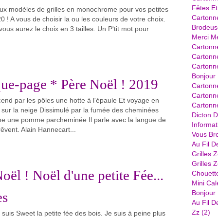
Fêtes Et
ux modèles de grilles en monochrome pour vos petites
Cartonn
! A vous de choisir la ou les couleurs de votre choix.
Brodeus
ous aurez le choix en 3 tailles. Un P'tit mot pour
Merci Me
Cartonne
Cartonne
Cartonn
Bonjour 
ue-page * Père Noël ! 2019
Cartonn
Cartonne
cend par les pôles une hotte à l'épaule Et voyage en
Cartonne
t sur la neige Dissimulé par la fumée des cheminées
Dicton D
e une pomme parcheminée Il parle avec la langue de
Informat
êvent. Alain Hannecart...
Vous Bro
Au Fil D
Grilles 
Grilles 
oël ! Noël d'une petite Fée...
Chouett
Mini Cal
Bonjour .
es
Au Fil D
Zz
(2)
suis Sweet la petite fée des bois. Je suis à peine plus