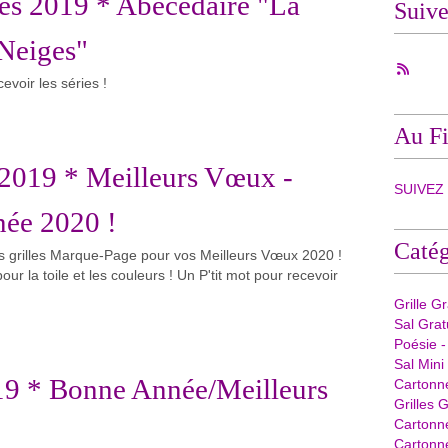
es 2019 * Abécédaire "La
Suiv
Neiges"
evoir les séries !
Au Fi
 2019 * Meilleurs Vœux -
SUIVEZ -
ée 2020 !
Catég
s grilles Marque-Page pour vos Meilleurs Vœux 2020 !
our la toile et les couleurs ! Un P'tit mot pour recevoir
Grille G
Sal Grat
Poésie -
Sal Mini
019 * Bonne Année/Meilleurs
Cartonn
Grilles G
Cartonn
Cartonne