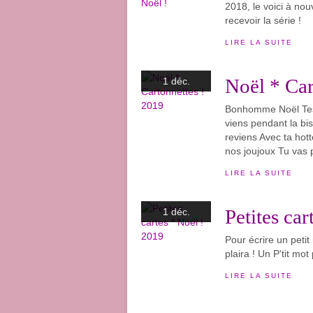
2018, le voici à nou
recevoir la série !
LIRE LA SUITE
Noël * Car
1 déc.
Bonhomme Noël Tes 
viens pendant la b
reviens Avec ta hot
nos joujoux Tu vas 
LIRE LA SUITE
Petites ca
1 déc.
Pour écrire un petit 
plaira ! Un P'tit mot
LIRE LA SUITE