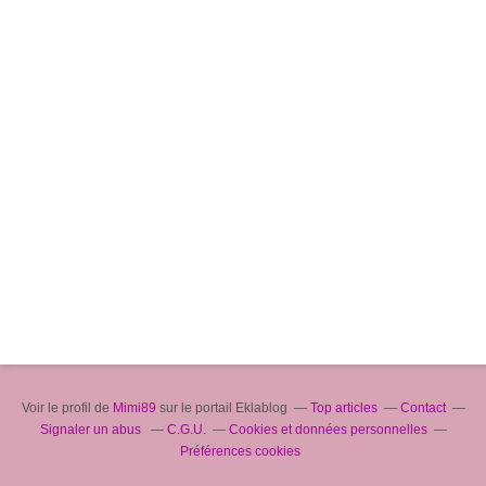
Voir le profil de
Mimi89
sur le portail Eklablog
Top articles
Contact
Signaler un abus
C.G.U.
Cookies et données personnelles
Préférences cookies