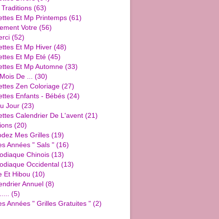
 Traditions
(63)
ettes Et Mp Printemps
(61)
ement Votre
(56)
rci
(52)
ttes Et Mp Hiver
(48)
ttes Et Mp Eté
(45)
ettes Et Mp Automne
(33)
Mois De ...
(30)
ettes Zen Coloriage
(27)
ttes Enfants - Bébés
(24)
u Jour
(23)
ttes Calendrier De L'avent
(21)
ions
(20)
dez Mes Grilles
(19)
es Années " Sals "
(16)
Zodiaque Chinois
(13)
Zodiaque Occidental
(13)
e Et Hibou
(10)
endrier Annuel
(8)
....
(5)
es Années " Grilles Gratuites "
(2)