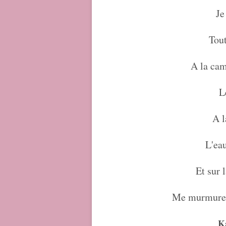
Je
Tout
A la cam
L
A l
L'eau
Et sur 
Me murmurent
K