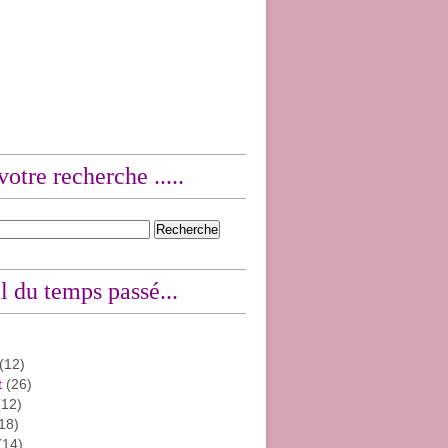
votre recherche .....
l du temps passé...
(12)
t
(26)
12)
18)
(14)