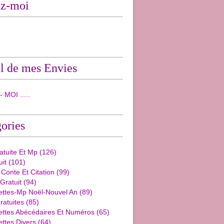
ez-moi
l de mes Envies
 MOI .....
ories
ratuite Et Mp
(126)
uit
(101)
 Conte Et Citation
(99)
 Gratuit
(94)
ettes-Mp Noël-Nouvel An
(89)
ratuites
(85)
ettes Abécédaires Et Numéros
(65)
ttes Divers
(64)