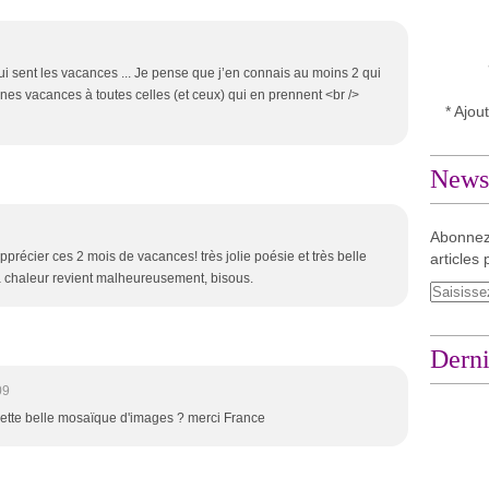
i sent les vacances ... Je pense que j’en connais au moins 2 qui
nnes vacances à toutes celles (et ceux) qui en prennent <br />
* Ajou
Newsl
Abonnez
précier ces 2 mois de vacances! très jolie poésie et très belle
articles 
 chaleur revient malheureusement, bisous.
Derni
09
ette belle mosaïque d'images ? merci France