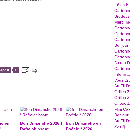
Fêtes Et
Cartonn
Brodeus
Merci Me
Cartonne
Cartonne
Cartonn
Bonjour 
Cartonn
Cartonne
Dicton D
Cartonne
epost
0
Informat
Vous Bro
Au Fil D
Grilles 
Grilles 
Chouett
Mini Cal
Bonjour .
Au Fil D
he en
Bon Dimanche 2026 !
Bon Dimanche en
Zz
(2)
!
Rafraichissant ...
Poésie * 2026