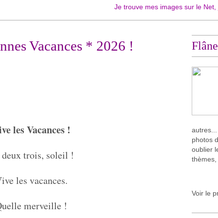
Je trouve mes images sur le Net, je les tr
nnes Vacances * 2026 !
Flâne
ive les Vacances !
autres..
photos d
oublier 
deux trois, soleil !
thèmes,
ive les vacances.
Voir le p
uelle merveille !