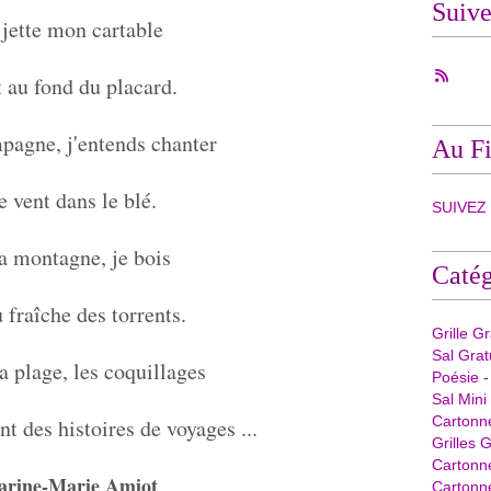
Suiv
 jette mon cartable
 au fond du placard.
pagne, j'entends chanter
Au Fi
e vent dans le blé.
SUIVEZ -
a montagne, je bois
Catég
 fraîche des torrents.
Grille G
Sal Grat
la plage, les coquillages
Poésie -
Sal Mini
Cartonn
 des histoires de voyages ...
Grilles G
Cartonn
arine-Marie Amiot
Cartonne