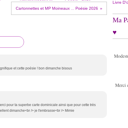
Livre D'
Cartonnettes et MP Moineaux ... Poésie 2026
Ma Pa
♥
Modeste 
gnifique et cette poésie ! bon dimanche bisous
Merci 
rci pour ta superbe carte dominicale ainsi que pour cette très
cellent dimanche<br /> je t'embrasse<br /> Mimie