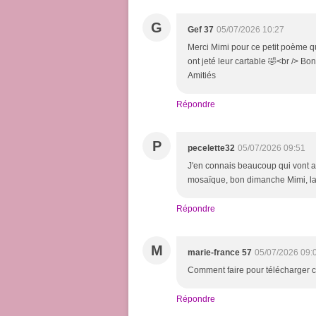
G
Gef 37
05/07/2026 10:27
Merci Mimi pour ce petit poème qu
ont jeté leur cartable 🤣<br /> Bo
Amitiés
Répondre
P
pecelette32
05/07/2026 09:51
J'en connais beaucoup qui vont ap
mosaïque, bon dimanche Mimi, la
Répondre
M
marie-france 57
05/07/2026 09:
Comment faire pour télécharger c
Répondre