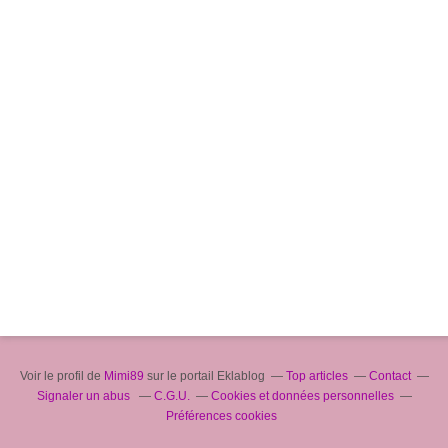
Voir le profil de
Mimi89
sur le portail Eklablog
Top articles
Contact
Signaler un abus
C.G.U.
Cookies et données personnelles
Préférences cookies