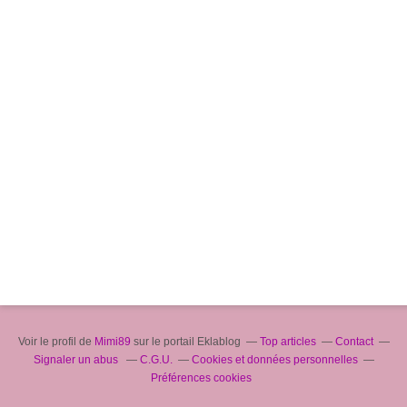
Voir le profil de
Mimi89
sur le portail Eklablog
Top articles
Contact
Signaler un abus
C.G.U.
Cookies et données personnelles
Préférences cookies